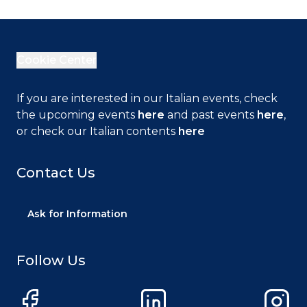
Blockchain, quali sono le
sue caratteristiche e quali
le applicazioni nel mondo business.
La Blockchain (letteralmente “catena
Cookie Center
di blocchi”) sfrutta le caratteristiche di
una rete informatica di nodi (ossia
If you are interested in our Italian events, check
computer della rete aventi una copia
the upcoming events
here
and past events
here
,
del registro Blockchain) e&n
or check our Italian contents
here
Contact Us
Ask for Information
Follow Us