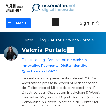
Sign in
Menu
Menu
Home
>
Blog
>
Autori
>
Valeria Portale
Valeria Portale
Direttrice degli Osservatori
Blockchain
,
Innovative Payments
,
Digital Identity
,
Quantum
e del
C4DE
Laureata in ingegneria gestionale nel 2007 è
Ricercatrice presso la School of Management
del Politecnico di Milano da oltre dieci anni. È
Direttrice degli Osservatori Blockchain & Web3,
Innovative Payments, Digital Identity, Quantum
Computing & Communication e del Center for