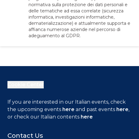
normativa sulla protezione dei dati personali e
delle tematiche ad essa correlate (sicurezza
informatica, investigazioni informatiche,
dematerializzazione) e attualmente supporta e
affianca numerose aziende nel percorso di
adeguamento al GDPR.
Cookie Center
If you are interested in our Italian events, check
the upcoming events
here
and past events
here
,
or check our Italian contents
here
Contact Us