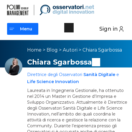
Sign in
Menu
Menu
Home
>
Blog
>
Autori
>
Chiara Sgarbossa
Chiara Sgarbossa
Direttrice degli Osservatori
Sanità Digitale
e
Life Science Innovation
Laureata in Ingegneria Gestionale, ha ottenuto
nel 2014 un Master in Gestione d’Impresa e
Sviluppo Organizzativo. Attualmente è Direttrice
degli Osservatori Sanità Digitale e Life Science
Innovation, nell’ambito dei quali coordina le
attività di ricerca e gestisce la relazione con la
Community. Durante l’esperienza presso gli
Osservatori si è occupata anche di ricerche