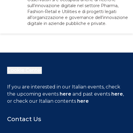
sull’innovazione digitale nel settore Pharma,
Fashion-Retail e Utilities e di progetti legati
all’organizzazione e governance dell’innovazione
digitale in aziende pubbliche e private.
Cookie Center
If you are interested in our Italian events, check
the upcoming events
here
and past events
here
,
or check our Italian contents
here
Contact Us