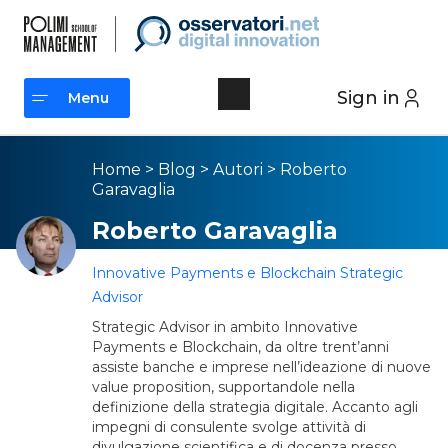
Sign in
Menu
Menu
Home
>
Blog
>
Autori
>
Roberto
Garavaglia
Roberto Garavaglia
Innovative Payments e Blockchain Strategic
Advisor
Strategic Advisor in ambito Innovative
Payments e Blockchain, da oltre trent’anni
assiste banche e imprese nell’ideazione di nuove
value proposition, supportandole nella
definizione della strategia digitale. Accanto agli
impegni di consulente svolge attività di
divulgazione scientifica e di docenza presso