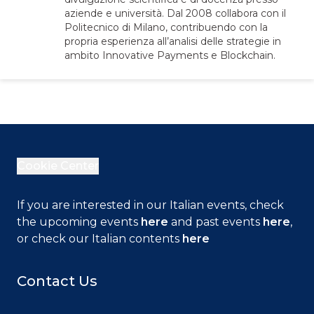
aziende e università. Dal 2008 collabora con il
Politecnico di Milano, contribuendo con la
propria esperienza all’analisi delle strategie in
ambito Innovative Payments e Blockchain.
Cookie Center
If you are interested in our Italian events, check
the upcoming events
here
and past events
here
,
or check our Italian contents
here
Contact Us